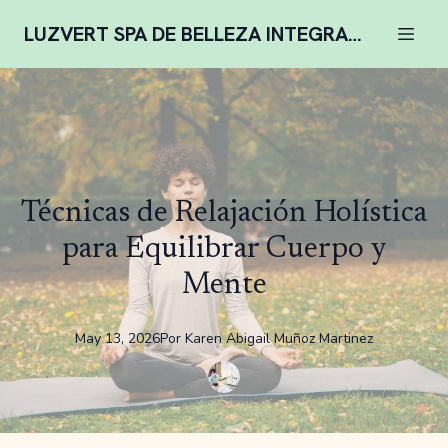
LUZVERT SPA DE BELLEZA INTEGRAL COMPLENTARIA
Técnicas de Relajación Holística
para Equilibrar Cuerpo y
Mente
May 13, 2026
Por
Karen
Abigail Muñoz Martinez