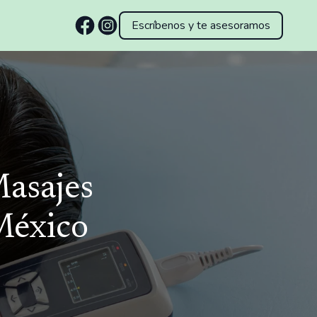
Escríbenos y te asesoramos
Masajes
México