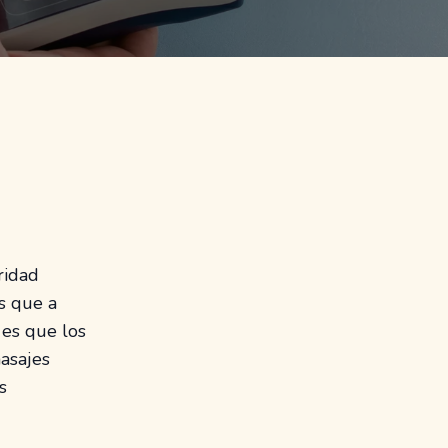
ridad
os que a
es que los
masajes
s