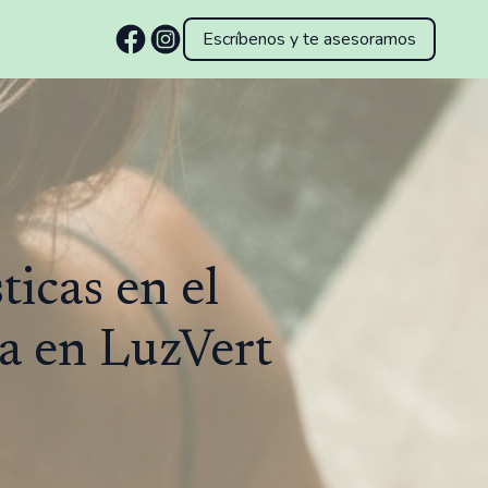
Escríbenos y te asesoramos
ticas en el
a en LuzVert