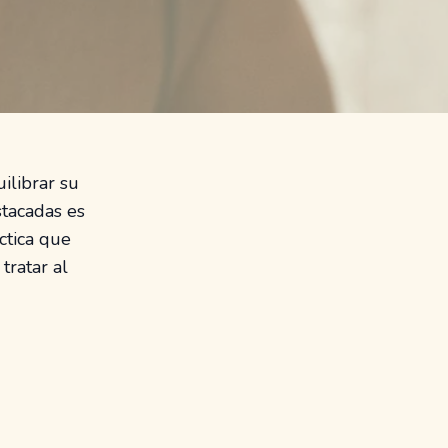
ilibrar su
stacadas es
áctica que
tratar al