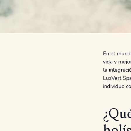
En el mundo
vida y mejo
la integraci
LuzVert Spa
individuo c
¿Qué