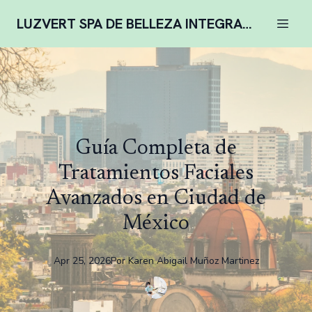
LUZVERT SPA DE BELLEZA INTEGRAL COMPLENTARIA
Guía Completa de
Tratamientos Faciales
Avanzados en Ciudad de
México
Apr 25, 2026
Por
Karen
Abigail Muñoz Martinez